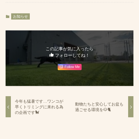
お知らせ
この記事が気に入ったら
フォローしてね！
Follow Me
今年も猛暑です…ワンコが
動物たちと安心してお盆も
早くトリミングに来れる為
過ごせる環境を🐶🐈
の企画です🐩