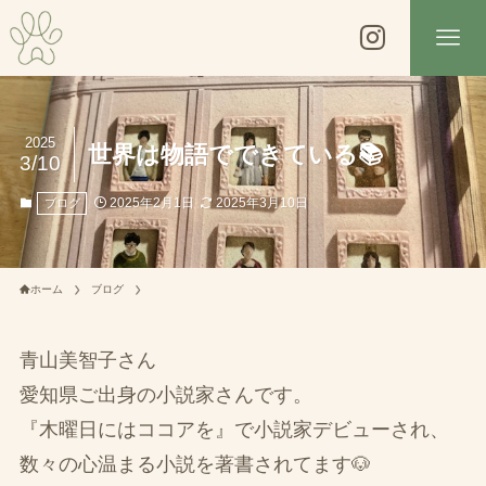
2025
世界は物語でできている📚
3/10
2025年2月1日
2025年3月10日
ブログ
ホーム
ブログ
青山美智子さん
愛知県ご出身の小説家さんです。
『木曜日にはココアを』で小説家デビューされ、
数々の心温まる小説を著書されてます🐶