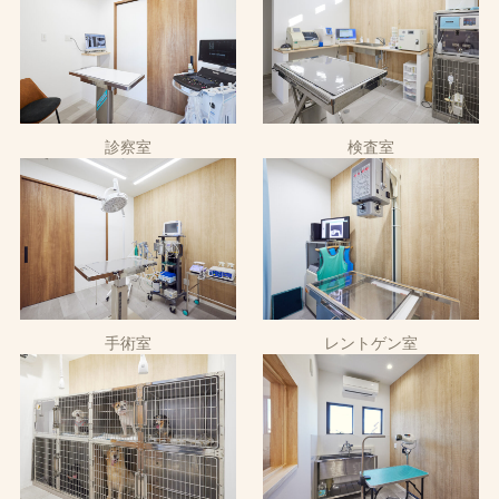
診察室
検査室
手術室
レントゲン室