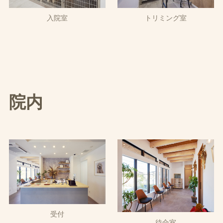
入院室
トリミング室
院内
受付
待合室